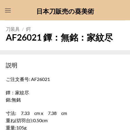
Skip
日本刀販売の葵美術
to
content
刀装具
/
鍔
AF26021 鐔：無銘：家紋尽
説明
ご注文番号: AF26021
鐔：家紋尽
銘:無銘
寸法: 7.33 cm x 7.38 cm
重ね(切羽台):0.50cm
重量:105g