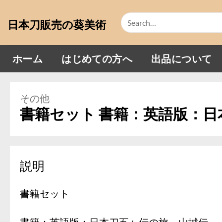
Skip
Search
to
日本刀販売の葵美術
for:
content
ホーム
はじめての方へ
出品について
その他
書籍セット 書籍：英語版：
説明
書籍セット
書籍：英語版：日本刀五ヶ伝の旅 山城伝