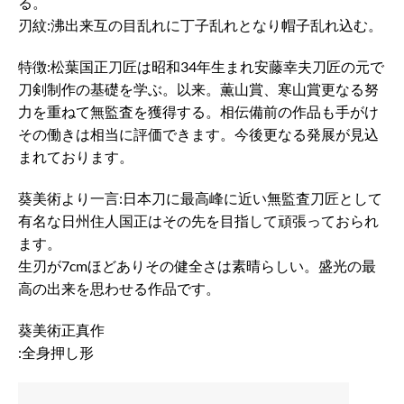
る。
刃紋:沸出来互の目乱れに丁子乱れとなり帽子乱れ込む。
特徴:松葉国正刀匠は昭和34年生まれ安藤幸夫刀匠の元で
刀剣制作の基礎を学ぶ。以来。薫山賞、寒山賞更なる努
力を重ねて無監査を獲得する。相伝備前の作品も手がけ
その働きは相当に評価できます。今後更なる発展が見込
まれております。
葵美術より一言:日本刀に最高峰に近い無監査刀匠として
有名な日州住人国正はその先を目指して頑張っておられ
ます。
生刃が7cmほどありその健全さは素晴らしい。盛光の最
高の出来を思わせる作品です。
葵美術正真作
:全身押し形