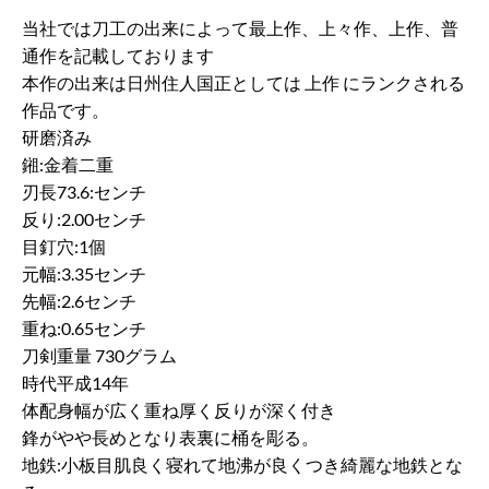
当社では刀工の出来によって最上作、上々作、上作、普
通作を記載しております
本作の出来は日州住人国正としては 上作 にランクされる
作品です。
研磨済み
鎺:金着二重
刃長73.6:センチ
反り:2.00センチ
目釘穴:1個
元幅:3.35センチ
先幅:2.6センチ
重ね:0.65センチ
刀剣重量 730グラム
時代平成14年
体配身幅が広く重ね厚く反りが深く付き
鋒がやや長めとなり表裏に桶を彫る。
地鉄:小板目肌良く寝れて地沸が良くつき綺麗な地鉄とな