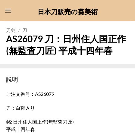
Skip
日本刀販売の葵美術
to
content
刀剣
/
刀
AS26079 刀：日州住人国正作
(無監査刀匠) 平成十四年春
説明
ご注文番号：AS26079
刀：白鞘入り
銘: 日州住人国正作(無監査刀匠)
平成十四年春