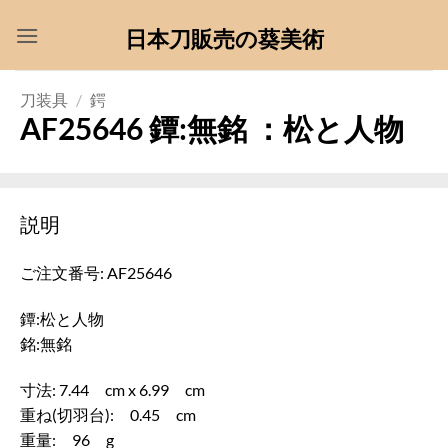
Skip
日本刀販売の葵美術
to
content
刀装具
/
鍔
AF25646 鐔:無銘 ：松と人物
説明
ご注文番号: AF25646
鐔:松と人物
銘:無銘
寸法: 7.44 cm x 6.99 cm
重ね(切羽台): 0.45 cm
重量: 96 g