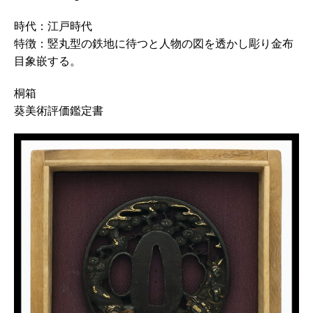
時代：江戸時代
特徴：竪丸型の鉄地に待つと人物の図を透かし彫り金布
目象嵌する。
桐箱
葵美術評価鑑定書