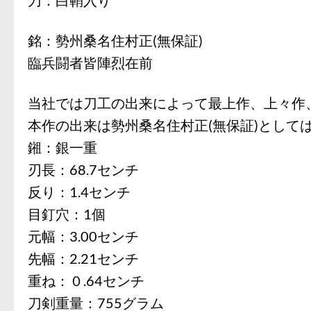
銘：勢州桑名住村正(無保証)
臨兵闘者皆陣烈在前
当社では刀工の出来によって最上作、上々作
本作の出来は勢州桑名住村正(無保証)としては
鎺：銀一重
刃長：68.7センチ
反り：1.4センチ
目釘穴：1個
元幅：3.00センチ
先幅：2.21センチ
重ね：０.64センチ
刀剣重量：755グラム