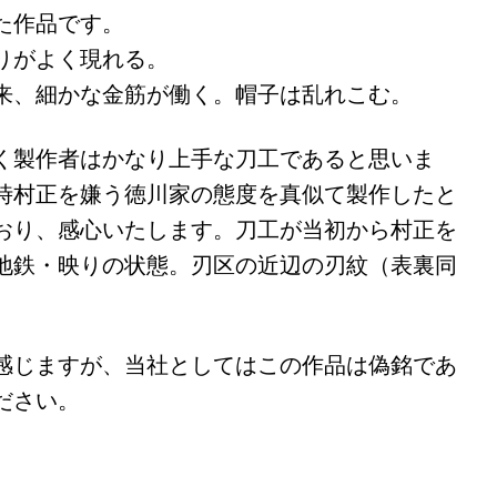
た作品です。
りがよく現れる。
来、細かな金筋が働く。帽子は乱れこむ。
く製作者はかなり上手な刀工であると思いま
時村正を嫌う徳川家の態度を真似て製作したと
おり、感心いたします。刀工が当初から村正を
地鉄・映りの状態。刃区の近辺の刃紋（表裏同
。
感じますが、当社としてはこの作品は偽銘であ
ださい。