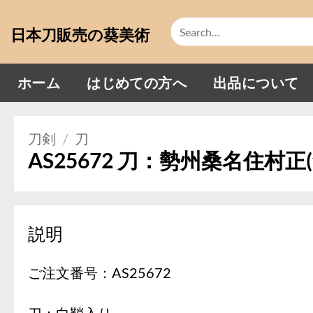
Skip
Search
to
日本刀販売の葵美術
for:
content
ホーム
はじめての方へ
出品について
刀剣
/
刀
AS25672 刀：勢州桑名住村
説明
ご注文番号：AS25672
刀：白鞘入り