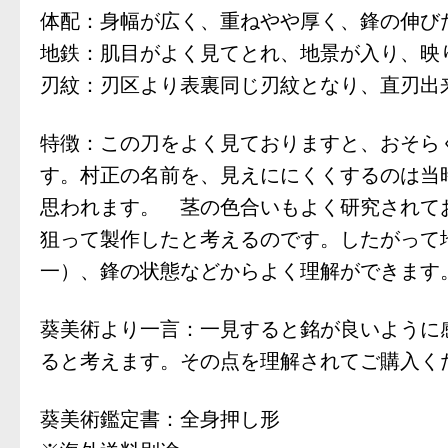
体配：身幅が広く、重ねやや厚く、鋒の伸び
地鉄：肌目がよく見てとれ、地景が入り、映
刃紋：刃区より表裏同じ刃紋となり、直刃出
特徴：この刀をよく見ておりますと、おそら
す。村正の名前を、見えににくくするのは当
思われます。 茎の色合いもよく研究されて
狙って製作したと考えるのです。したがって
一）、鋒の状態などからよく理解ができます
葵美術より一言：一見すると銘が良いように
ると考えます。その点を理解されてご購入く
葵美術鑑定書：全身押し形