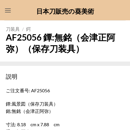
Skip
日本刀販売の葵美術
to
content
刀装具
/
鍔
AF25056 鐔:無銘（会津正阿
弥）（保存刀装具）
説明
ご注文番号: AF25056
鐔:風景図（保存刀装具）
銘:無銘（会津正阿弥）
寸法: 8.18 cm x 7.88 cm