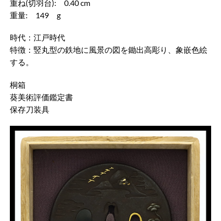
重ね(切羽台): 0.40 cm
重量: 149 g
時代：江戸時代
特徴：竪丸型の鉄地に風景の図を鋤出高彫り、象嵌色絵
する。
桐箱
葵美術評価鑑定書
保存刀装具