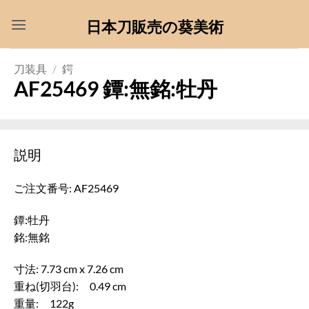
Skip
日本刀販売の葵美術
to
content
刀装具
/
鍔
AF25469 鐔:無銘:牡丹
説明
ご注文番号: AF25469
鐔:牡丹
銘:無銘
寸法: 7.73 cm x 7.26 cm
重ね(切羽台): 0.49 cm
重量: 122g