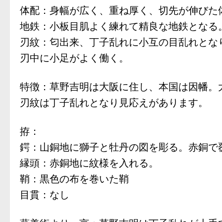
体配：身幅が広く、重ね厚く、切先が伸びた
地鉄：小板目肌よく練れて精良な地鉄となる
刃紋：匂出来、丁子乱れに小互の目乱れとな
刃中に小足がよく働く。
特徴：草野吉明は大阪に住し、本国は因幡。
刃紋は丁子乱れとなり見応えがあります。
拵：
鍔：山銅地に獅子と牡丹の図を彫る。赤銅で
縁頭：赤銅地に紋様を入れる。
鞘：黒色の布を巻いた鞘
目貫：なし