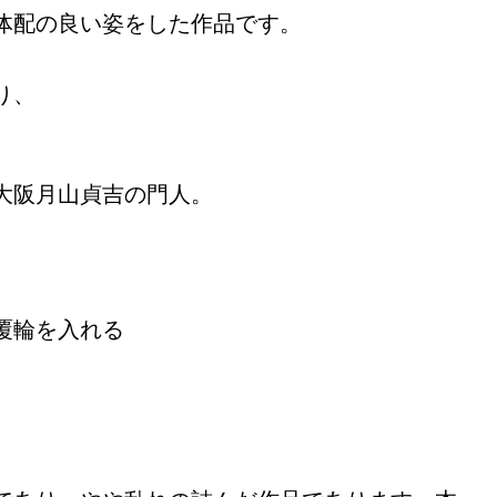
体配の良い姿をした作品です。
。
り、
大阪月山貞吉の門人。
覆輪を入れる