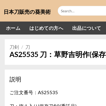
Skip
Search
to
日本刀販売の葵美術
for:
content
ホーム
はじめての方へ
出品について
刀剣
/
刀
AS25535 刀：草野吉明作(保存
説明
ご注文番号：AS25535
刀：拵え入り(保存刀剣)(委託品)