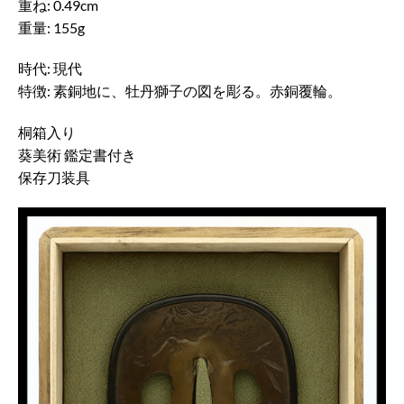
重ね: 0.49cm
重量: 155g
時代: 現代
特徴: 素銅地に、牡丹獅子の図を彫る。赤銅覆輪。
桐箱入り
葵美術 鑑定書付き
保存刀装具