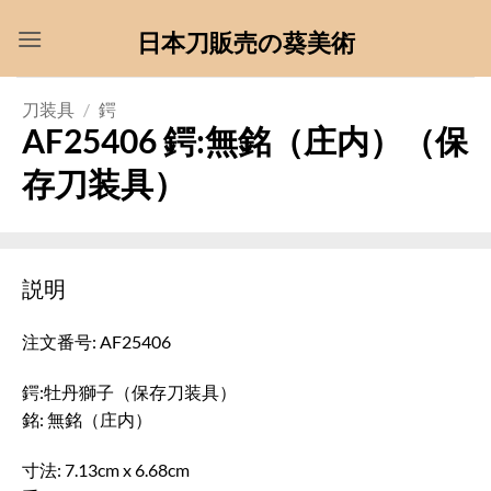
Skip
日本刀販売の葵美術
to
content
刀装具
/
鍔
AF25406 鍔:無銘（庄内）（保
存刀装具）
説明
注文番号: AF25406
鍔:牡丹獅子（保存刀装具）
銘: 無銘（庄内）
寸法: 7.13cm x 6.68cm