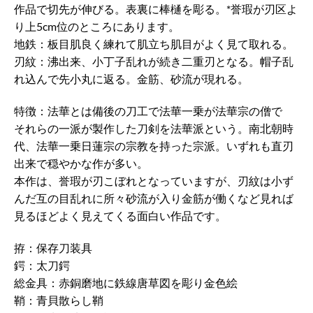
作品で切先が伸びる。表裏に棒樋を彫る。*誉瑕が刃区よ
り上5cm位のところにあります。
地鉄：板目肌良く練れて肌立ち肌目がよく見て取れる。
刃紋：沸出来、小丁子乱れが続き二重刃となる。帽子乱
れ込んで先小丸に返る。金筋、砂流が現れる。
特徴：法華とは備後の刀工で法華一乗が法華宗の僧で
それらの一派が製作した刀剣を法華派という。南北朝時
代、法華一乗日蓮宗の宗教を持った宗派。いずれも直刃
出来で穏やかな作が多い。
本作は、誉瑕が刃こぼれとなっていますが、刃紋は小ず
んだ互の目乱れに所々砂流が入り金筋が働くなど見れば
見るほどよく見えてくる面白い作品です。
拵：保存刀装具
鍔：太刀鍔
総金具：赤銅磨地に鉄線唐草図を彫り金色絵
鞘：青貝散らし鞘