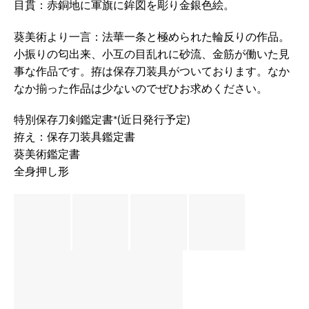
目貫：赤銅地に軍旗に鉾図を彫り金銀色絵。
葵美術より一言：法華一条と極められた輪反りの作品。
小振りの匂出来、小互の目乱れに砂流、金筋が働いた見
事な作品です。拵は保存刀装具がついております。なか
なか揃った作品は少ないのでぜひお求めください。
特別保存刀剣鑑定書*(近日発行予定)
拵え：保存刀装具鑑定書
葵美術鑑定書
全身押し形