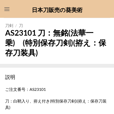
Skip
日本刀販売の葵美術
to
content
刀剣
/
刀
AS23101 刀：無銘(法華一
乗) (特別保存刀剣)(拵え：保
存刀装具)
説明
ご注文番号：AS23101
刀：白鞘入り、拵え付き(特別保存刀剣)(拵え：保存刀装
具)