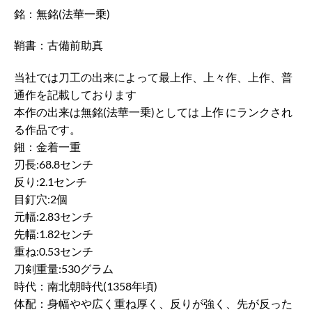
銘：無銘(法華一乗)
鞘書：古備前助真
当社では刀工の出来によって最上作、上々作、上作、普
通作を記載しております
本作の出来は無銘(法華一乗)としては 上作 にランクされ
る作品です。
鎺：金着一重
刃長:68.8センチ
反り:2.1センチ
目釘穴:2個
元幅:2.83センチ
先幅:1.82センチ
重ね:0.53センチ
刀剣重量:530グラム
時代：南北朝時代(1358年頃)
体配：身幅やや広く重ね厚く、反りが強く、先が反った