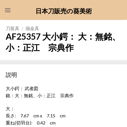
Skip
日本刀販売の葵美術
to
content
刀装具
/
揃金具
AF25357 大小鍔： 大：無銘、
小：正江 宗典作
説明
大小鍔： 武者図
銘：大：無銘、小：正江 宗典作
大：
長さ: 7.67 cm x 7.15 cm
重ね(切羽台): 0.42 cm