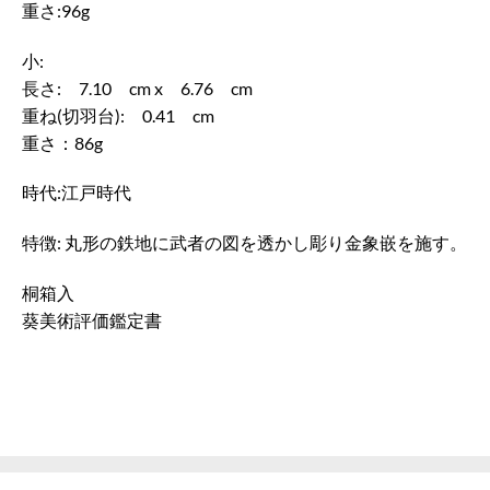
重さ:96g
小:
長さ: 7.10 cm x 6.76 cm
重ね(切羽台): 0.41 cm
重さ：86g
時代:江戸時代
特徴: 丸形の鉄地に武者の図を透かし彫り金象嵌を施す。
桐箱入
葵美術評価鑑定書