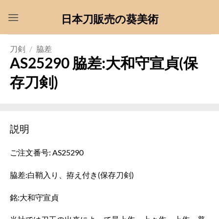
Skip
日本刀販売の葵美術
to
content
刀剣
/
脇差
AS25290 脇差:大和守宣貞(保
存刀剣)
説明
ご注文番号: AS25290
脇差:白鞘入り、拵え付き(保存刀剣)
銘:大和守宣貞