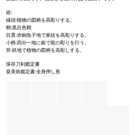
拵:
縁頭:植物の図柄を高彫りする。
鞘:黒呂色鞘
目貫:赤銅魚子地で家紋を高彫りする。
小柄:四分一地に銀で龍の彫りを行う。
笄:鉄地で植物の図柄を高彫しする。
保存刀剣鑑定書
葵美術鑑定書:全身押し形