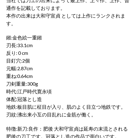
当社では刀工の出来によって最上作、上々作、上作、普
通作を記載しております。
本作の出来は大和守宣貞 としては上作にランクされま
す。
鎺:金色絵一重鎺
刃長:33.1cm
反り: 0 cm
目釘穴:2個
元幅:2.87cm
重ね:0.64cm
刀剣重量:300g
時代:江戸時代寛永頃
体配:冠落とし造
地鉄:板目肌に柾目が入り、肌のよく目立つ地鉄です。
刃紋:沸出来小互の目乱れに金筋が働く。
特徴:新刀:良作：肥後 大和守宣貞は延寿の末流とされる
肥後の刀工です。冠落とし造の作品で面白いです。