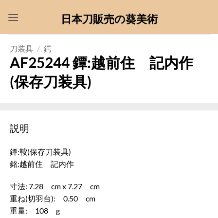
Skip
日本刀販売の葵美術
to
content
刀装具
/
鍔
AF25244 鐔:越前住 記内作
(保存刀装具)
説明
鐔:鞍(保存刀装具)
銘:越前住 記内作
寸法: 7.28 cm x 7.27 cm
重ね(切羽台): 0.50 cm
重量: 108 g