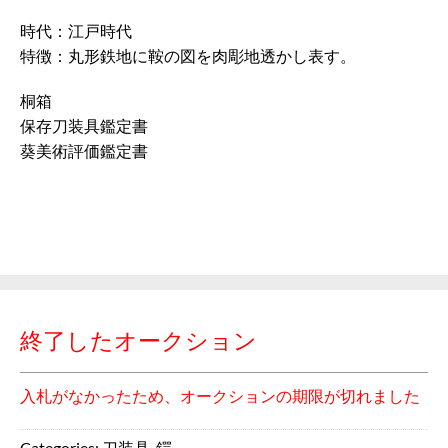
時代：江戸時代
特徴：丸形鉄地に鞍の図を肉彫地透かし表す。
桐箱
保存刀装具鑑定書
葵美術評価鑑定書
終了したオークション
入札がなかったため、オークションの期限が切れました
Categories:
刀装具
,
鍔