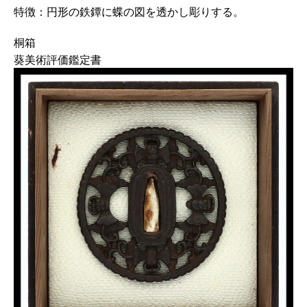
特徴：円形の鉄鐔に蝶の図を透かし彫りする。
桐箱
葵美術評価鑑定書