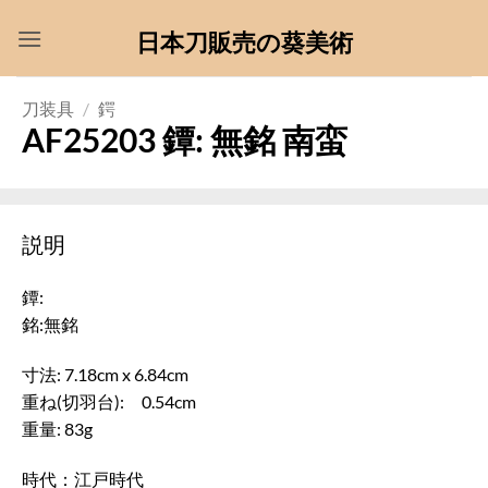
Skip
日本刀販売の葵美術
to
content
刀装具
/
鍔
AF25203 鐔: 無銘 南蛮
説明
鐔:
銘:無銘
寸法: 7.18cm x 6.84cm
重ね(切羽台): 0.54cm
重量: 83g
時代：江戸時代