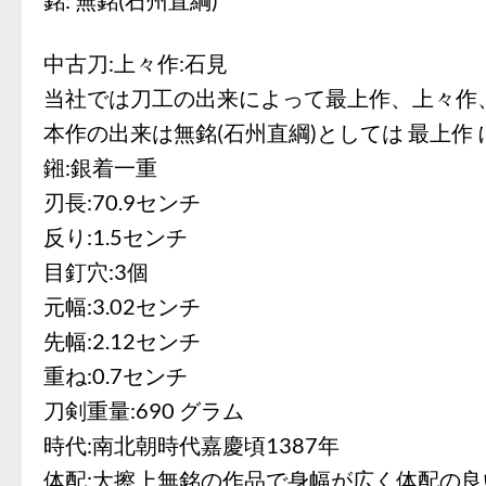
中古刀:上々作:石見
当社では刀工の出来によって最上作、上々作
本作の出来は無銘(石州直綱)としては 最上作
鎺:銀着一重
刃長:70.9センチ
反り:1.5センチ
目釘穴:3個
元幅:3.02センチ
先幅:2.12センチ
重ね:0.7センチ
刀剣重量:690 グラム
時代:南北朝時代嘉慶頃1387年
体配:大擦上無銘の作品で身幅が広く体配の良