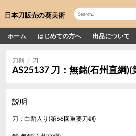
Skip
Search
to
日本刀販売の葵美術
for:
content
ホーム
はじめての方へ
出品について
刀剣
/
刀
AS25137 刀：無銘(石州直綱)
説明
刀：白鞘入り(第66回重要刀剣)
銘: 無銘(石州直綱)