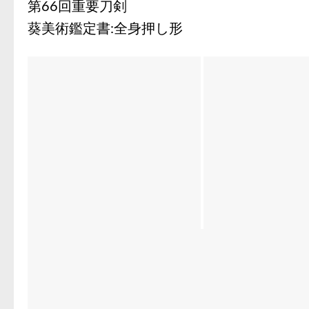
第66回重要刀剣
葵美術鑑定書:全身押し形