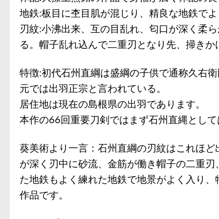
地鉄:板目に杢目肌が混じり、精良な地鉄で
刃紋:小沸出来、互の目乱れ、匂口が深く柔
る。帽子乱れ込んで二重刃となり先、掃きか
特徴:初代石州直綱は盛綱の子供で通称久右衛
元では出羽正宗と言われている。
居住地は現在の島根県の出羽であります。
本作の66回重要刀剣ではまず石州直縄とし
葵美術より一言：石州直綱の刃紋はこれほど
が深く刃中に砂流、金筋が働き帽子の二重刃
た地鉄もよく練れた地鉄で地景がよく入り、
作品です。