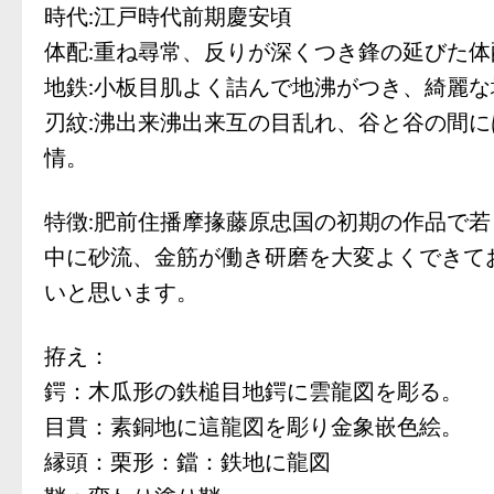
時代:江戸時代前期慶安頃
体配:重ね尋常、反りが深くつき鋒の延びた
地鉄:小板目肌よく詰んで地沸がつき、綺麗
刃紋:沸出来沸出来互の目乱れ、谷と谷の間
情。
特徴:肥前住播摩掾藤原忠国の初期の作品で若
中に砂流、金筋が働き研磨を大変よくできて
いと思います。
拵え：
鍔：木瓜形の鉄槌目地鍔に雲龍図を彫る。
目貫：素銅地に這龍図を彫り金象嵌色絵。
縁頭：栗形：鐺：鉄地に龍図