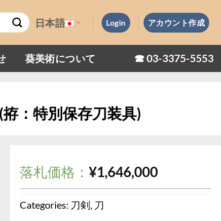
日本語
Login
アカウント作成
☎︎ 03-3375-5553
せ
葵美術について
)(拵：特別保存刀装具)
落札価格：
¥
1,646,000
Categories:
刀剣
,
刀