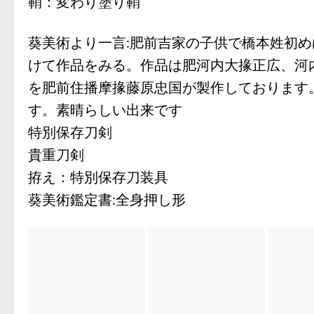
鞘：変わり塗り鞘
葵美術より一言:肥前吉家の子供で橋本姓初
けて作品をみる。作品は肥河内大掾正広、河
を肥前住播摩掾藤原忠国が製作しております
す。素晴らしい出来です
特別保存刀剣
貴重刀剣
拵え：特別保存刀装具
葵美術鑑定書:全身押し形