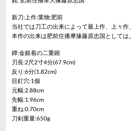
新刀:上作:業物:肥前
当社では刀工の出来によって最上作、上々作
本作の出来は肥前住播摩掾藤原忠国としては
鐔:金銀着の二重鎺
刃長:2尺2寸4分(67.9cm)
反り:6分(1.82cm)
目釘穴:1個
元幅:2.88cm
先幅:1.96cm
重ね:0.70cm
刀剣重量:650g