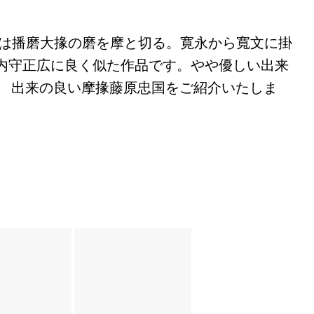
めは播磨大掾の磨を摩と切る。寛永から寬文に掛
内守正広に良く似た作品です。やや優しい出来
。 出来の良い摩掾藤原忠国をご紹介いたしま