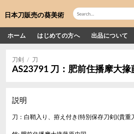
Skip
Search
to
日本刀販売の葵美術
for:
content
ホーム
はじめての方へ
出品について
刀剣
/
刀
AS23791 刀：肥前住播摩大
説明
刀：白鞘入り、拵え付き(特別保存刀剣)(貴重刀
銘: 肥前住播摩大掾藤原忠国