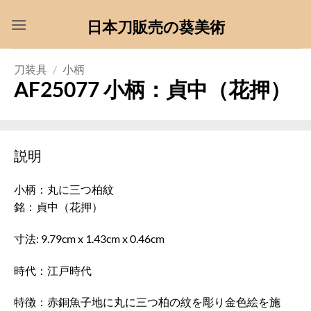
Skip
日本刀販売の葵美術
to
content
刀装具
/
小柄
AF25077 小柄：貞中（花押）
説明
小柄：丸に三つ柏紋
銘：貞中（花押）
寸法: 9.79cm x 1.43cm x 0.46cm
時代：江戸時代
特徴：赤銅魚子地に丸に三つ柏の紋を彫り金色絵を施