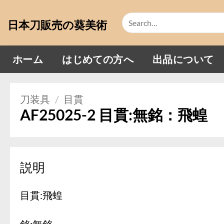
Skip
Search
to
日本刀販売の葵美術
for:
content
ホーム
はじめての方へ
出品について
刀装具
/
目貫
AF25025-2 目貫:無銘：飛蝗
説明
目貫:飛蝗
銘:無銘