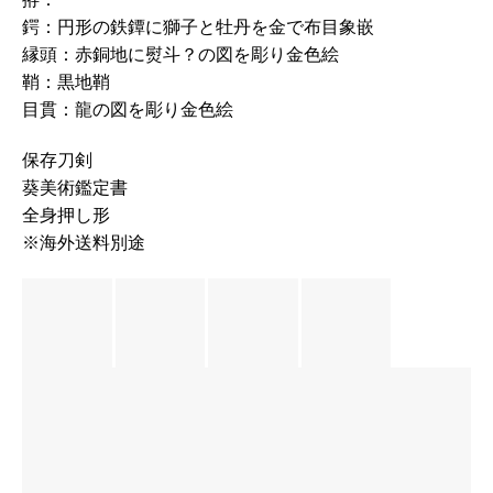
鍔：円形の鉄鐔に獅子と牡丹を金で布目象嵌
縁頭：赤銅地に熨斗？の図を彫り金色絵
鞘：黒地鞘
目貫：龍の図を彫り金色絵
保存刀剣
葵美術鑑定書
全身押し形
※海外送料別途