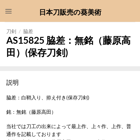
Skip
日本刀販売の葵美術
to
content
刀剣
/
脇差
AS15825 脇差：無銘（藤原高
田）(保存刀剣)
説明
脇差：白鞘入り、拵え付き(保存刀剣)
銘：無銘（藤原高田）
当社では刀工の出来によって最上作、上々作、上作、普
通作を記載しております