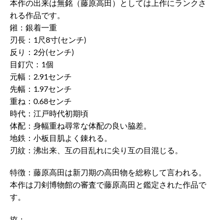
本作の出来は無銘（藤原高田）としては上作にランクさ
れる作品です。
鎺：銀着一重
刃長：1尺8寸(センチ)
反り：2分(センチ)
目釘穴：1個
元幅：2.91センチ
先幅：1.97センチ
重ね：0.68センチ
時代：江戸時代初期頃
体配：身幅重ね尋常な体配の良い脇差。
地鉄：小板目肌よく錬れる。
刃紋：沸出来、互の目乱れに尖り互の目混じる。
特徴：藤原高田は新刀期の高田物を総称して言われる。
本作は刀剣博物館の審査で藤原高田と鑑定された作品で
す。
拵：