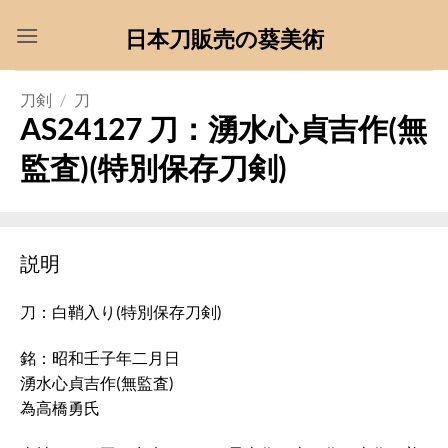
Skip
日本刀販売の葵美術
to
content
刀剣
/
刀
AS24127 刀：湧水心貞吉作(無
監査)(特別保存刀剣)
説明
刀：白鞘入り(特別保存刀剣)
銘：昭和壬子年二月日
湧水心貞吉作(無監査)
為高橋勇氏