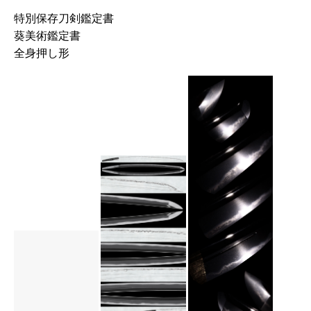
特別保存刀剣鑑定書
葵美術鑑定書
全身押し形