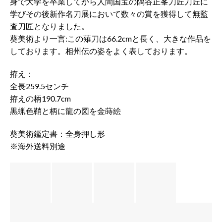
身で大学を卒業してから人間国宝の隅谷正峯刀匠刀匠に
学びその後新作名刀展において数々の賞を獲得して無監
査刀匠となりました。
葵美術より一言:この薙刀は66.2cmと長く、大きな作品を
しております。相州伝の姿をよく表しております。
拵え：
全長259.5センチ
拵えの柄190.7cm
黒蝋色鞘と柄に龍の図を金蒔絵
葵美術鑑定書：全身押し形
※海外送料別途