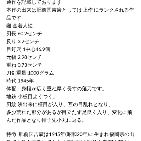
通作を記載しております
本作の出来は肥前国吉廣としては 上作 にランクされる作
品です。
鎺:金着人絵
刃長:60.2センチ
反り:3.2センチ
目釘穴:1中心46.9個
元幅:2.98センチ
重ね:0.73センチ
刀剣重量:1000グラム
時代:1945年
体配：身幅が広く重ね厚く長寸の薙刀です。
地鉄:小板目よくつく。
刃紋:沸出来に柾目が入り、互の目乱れとなり、
多少荒れた部分があるが目立たず足良く入り、変化に飛
んだ作品となり帽子先小丸に返る。
特徴: 肥前国吉廣は1945年(昭和20年)に生まれ福岡県の出