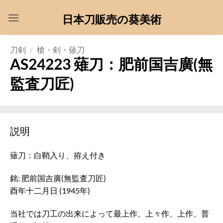
Skip
日本刀販売の葵美術
to
content
刀剣
/
槍・剣・薙刀
AS24223 薙刀：肥前国吉廣(無
監査刀匠)
説明
薙刀：白鞘入り、拵え付き
銘: 肥前国吉廣(無監査刀匠)
酉年十二月日 (1945年)
当社では刀工の出来によって最上作、上々作、上作、普