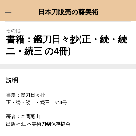
Skip
日本刀販売の葵美術
to
content
その他
書籍：鑑刀日々抄(正・続・続
二・続三 の4冊)
説明
書籍：鑑刀日々抄
正・続・続二・続三 の4冊
著者：本間薫山
出版社:日本美術刀剣保存協会