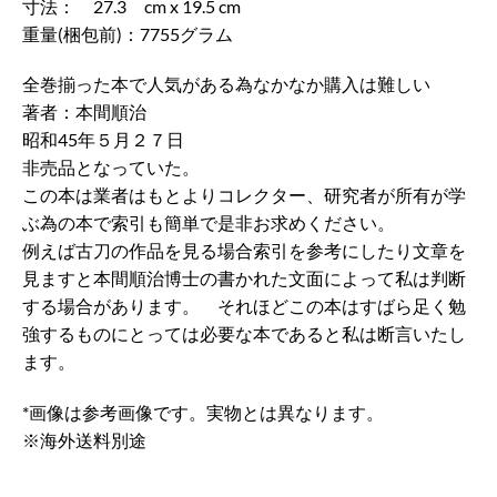
寸法： 27.3 cm x 19.5 cm
重量(梱包前)：7755グラム
全巻揃った本で人気がある為なかなか購入は難しい
著者：本間順治
昭和45年５月２７日
非売品となっていた。
この本は業者はもとよりコレクター、研究者が所有が学
ぶ為の本で索引も簡単で是非お求めください。
例えば古刀の作品を見る場合索引を参考にしたり文章を
見ますと本間順治博士の書かれた文面によって私は判断
する場合があります。 それほどこの本はすばら足く勉
強するものにとっては必要な本であると私は断言いたし
ます。
*画像は参考画像です。実物とは異なります。
※海外送料別途